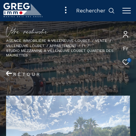
rechercher
V
o
r
e
r
e
c
e
c
e
AGENCE IMMOBILIÈRE À VILLENEUVE-LOUBET
VENTE
VILLENEUVE LOUBET
APPARTEMENT
T1
Fr
STUDIO MEZZANINE A VILLENEUVE LOUBET QUARTIER DES
MAURETTES
0
RETOUR