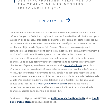
DES INFORMATIONS RELATIVES AU
TRAITEMENT DE MES DONNÉES
PERSONNELLES (*)*
ENVOYER
Les informations recueillies sur ce formulaire sont enregistrées dans un fichier
informatisé par La Boite Immo agissant comme Sous-traitant du traitement pour
la gestion de la clientèle/prospects de l'Agence / du Réseau qui reste Responsable
du Traitement de vos Données personnelles. La base légale du traitement repose
sur l'intérêt légitime de l'Agence / du Réseau. Elles sont conservées jusqu'à
demande de suppression et sont destinées à l'Agence / au Réseau. Conformément à
la loi « informatique et libertés », vous disposez des droits d’accès, de
rectification, d’effacement, d’opposition, de limitation et de portabilité de vos
données. Vous pouvez retirer votre consentement à tout moment en contactant
directement l’Agence / Le Réseau. Consultez le site
https://cnil.fr/fr
pour plus
d’informations sur vos droits. Si vous estimez, après avoir contacté l'Agence / le
Réseau, que vos droits « Informatique et Libertés » ne sont pas respectés, vous
pouvez adresser une réclamation à la CNIL. Nous vous informons de l’existence de
la liste d'opposition au démarchage téléphonique « Bloctel », sur laquelle vous
pouvez vous inscrire ici :
https://www.bloctel.gouv.fr
. Dans le cadre de la
protection des Données personnelles, nous vous invitons à ne pas inscrire de
Données sensibles dans le champ de saisie libre.
Ce site est protégé par reCAPTCHA, les
Politiques de Confidentialité
et es
Condi
tions d'utilisation
de Google s'appliquent.