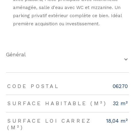
aménagée, salle d'eau avec WC et mzzanine. Un
parking privatif extérieur complète ce bien. Idéal
première acquisition ou investissement.
général
TRAD_ZEPHYR_Caracteristique
TRAD_ZEPHYR_Valeurs
CODE POSTAL
06270
SURFACE HABITABLE (M²)
32 m²
SURFACE LOI CARREZ
18,04 m²
(M²)