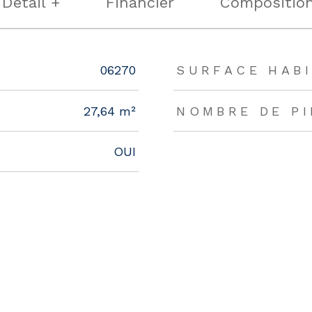
Détail +
Financier
Compositio
rs
06270
SURFACE HABI
27,64 m²
NOMBRE DE P
OUI