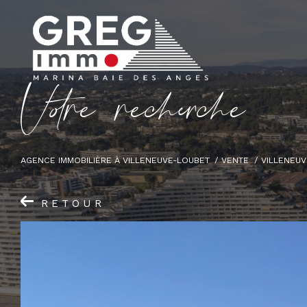
V
o
r
e
r
e
c
e
c
e
AGENCE IMMOBILIÈRE À VILLENEUVE-LOUBET
VENTE
VILLENEUV
RETOUR