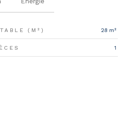
n
Energie
TABLE (M²)
28 m²
IÈCES
1