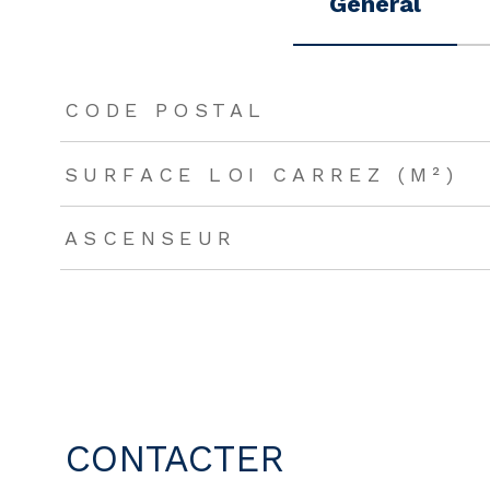
Général
TRAD_ZEPHYR_Caracteristique
TRAD_ZEPHYR_Valeu
CODE POSTAL
SURFACE LOI CARREZ (M²)
ASCENSEUR
CONTACTER