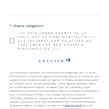
* Champ obligatoire
J'AI PRIS CONNAISSANCE DE LA
POLITIQUE DE CONFIDENTIALITÉ ET
DES INFORMATIONS RELATIVES AU
TRAITEMENT DE MES DONNÉES
PERSONNELLES (*)*
ENVOYER
Les informations recueillies sur ce formulaire sont enregistrées dans un fichier
informatisé par La Boite Immo agissant comme Sous-traitant du traitement pour
la gestion de la clientèle/prospects de l'Agence / du Réseau qui reste Responsable
du Traitement de vos Données personnelles. La base légale du traitement repose
sur l'intérêt légitime de l'Agence / du Réseau. Elles sont conservées jusqu'à
demande de suppression et sont destinées à l'Agence / au Réseau. Conformément à
la loi « informatique et libertés », vous disposez des droits d’accès, de
rectification, d’effacement, d’opposition, de limitation et de portabilité de vos
données. Vous pouvez retirer votre consentement à tout moment en contactant
directement l’Agence / Le Réseau. Consultez le site
https://cnil.fr/fr
pour plus