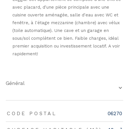
avec placard, d'une pièce principale avec une
cuisine ouverte aménagée, salle d'eau avec WC et
fenêtre, à l'étage mezzanine (chambre) avec vélux
(toile automatique). Une cave et un garage en
sous/sol complètent ce bien. Faible charges, idéal
premier acquisition ou investissement locatif. A voir
rapidement!
général
TRAD_ZEPHYR_Caracteristique
TRAD_ZEPHYR_Valeurs
CODE POSTAL
06270