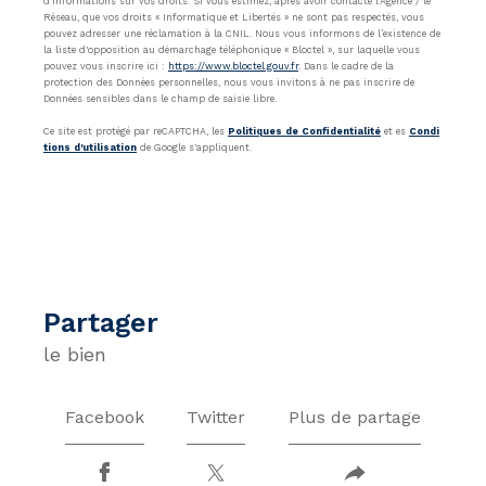
d’informations sur vos droits. Si vous estimez, après avoir contacté l'Agence / le
Réseau, que vos droits « Informatique et Libertés » ne sont pas respectés, vous
pouvez adresser une réclamation à la CNIL. Nous vous informons de l’existence de
la liste d'opposition au démarchage téléphonique « Bloctel », sur laquelle vous
pouvez vous inscrire ici :
https://www.bloctel.gouv.fr
. Dans le cadre de la
protection des Données personnelles, nous vous invitons à ne pas inscrire de
Données sensibles dans le champ de saisie libre.
Ce site est protégé par reCAPTCHA, les
Politiques de Confidentialité
et es
Condi
tions d'utilisation
de Google s'appliquent.
partager
le bien
Facebook
Twitter
Plus de partage