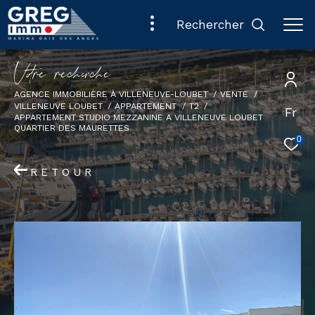
rechercher
V
o
r
e
r
e
c
e
c
e
AGENCE IMMOBILIÈRE À VILLENEUVE-LOUBET
VENTE
VILLENEUVE LOUBET
APPARTEMENT
T2
Fr
APPARTEMENT STUDIO MEZZANINE A VILLENEUVE LOUBET
QUARTIER DES MAURETTES
0
RETOUR