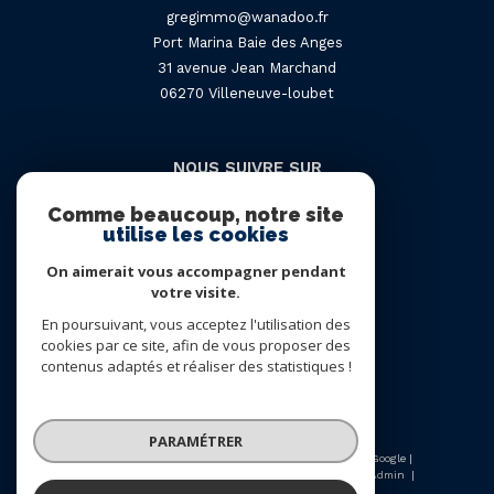
gregimmo@wanadoo.fr
Port Marina Baie des Anges
31 avenue Jean Marchand
06270
villeneuve-loubet
NOUS SUIVRE SUR
Comme beaucoup, notre site
utilise les cookies
On aimerait vous accompagner pendant
votre visite.
En poursuivant, vous acceptez l'utilisation des
Adhérents
cookies par ce site, afin de vous proposer des
contenus adaptés et réaliser des statistiques !
PARAMÉTRER
© 2026 | Tous droits réservés | Traduction powered by Google |
Nos honoraires
Plan du site
Mentions légales
Admin
Nos liens
Politique RGPD
Cookies