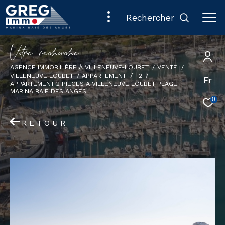
rechercher
V
o
r
e
r
e
c
e
c
e
AGENCE IMMOBILIÈRE À VILLENEUVE-LOUBET
VENTE
VILLENEUVE LOUBET
APPARTEMENT
T2
Fr
APPARTEMENT 2 PIECES A VILLENEUVE LOUBET PLAGE
MARINA BAIE DES ANGES
0
RETOUR