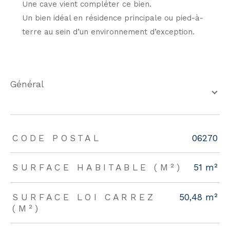
Une cave vient compléter ce bien.
Un bien idéal en résidence principale ou pied-à-
terre au sein d’un environnement d’exception.
général
TRAD_ZEPHYR_Caracteristique
TRAD_ZEPHYR_Valeurs
CODE POSTAL
06270
SURFACE HABITABLE (M²)
51 m²
SURFACE LOI CARREZ
50,48 m²
(M²)