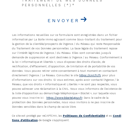
TRAITEMENT DE MES DONNÉES
PERSONNELLES (*)*
ENVOYER
Les informations recueillies sur ce formulaire sont enregistrées dans un fichier
informatisé par La Boite Immo agissant comme Sous-traitant du traitement pour
la gestion de la clientèle/prospects de l'Agence / du Réseau qui reste Responsable
du Traitement de vos Données personnelles. La base légale du traitement repose
sur l'intérêt légitime de l'Agence / du Réseau. Elles sont conservées jusqu'à
demande de suppression et sont destinées à l'Agence / au Réseau. Conformément à
la loi « informatique et libertés », vous disposez des droits d’accès, de
rectification, d’effacement, d’opposition, de limitation et de portabilité de vos
données. Vous pouvez retirer votre consentement à tout moment en contactant
directement l’Agence / Le Réseau. Consultez le site
https://cnil.fr/fr
pour plus
d’informations sur vos droits. Si vous estimez, après avoir contacté l'Agence / le
Réseau, que vos droits « Informatique et Libertés » ne sont pas respectés, vous
pouvez adresser une réclamation à la CNIL. Nous vous informons de l’existence de
la liste d'opposition au démarchage téléphonique « Bloctel », sur laquelle vous
pouvez vous inscrire ici :
https://www.bloctel.gouv.fr
. Dans le cadre de la
protection des Données personnelles, nous vous invitons à ne pas inscrire de
Données sensibles dans le champ de saisie libre.
Ce site est protégé par reCAPTCHA, les
Politiques de Confidentialité
et es
Condi
tions d'utilisation
de Google s'appliquent.