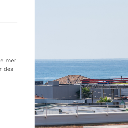
ue mer
r des