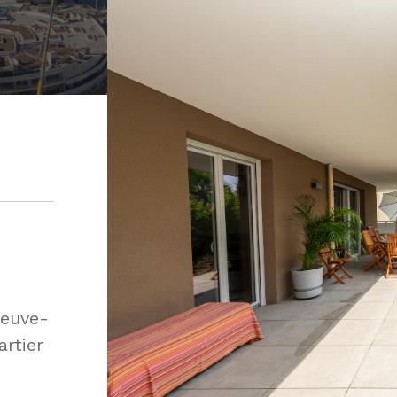
neuve-
rtier