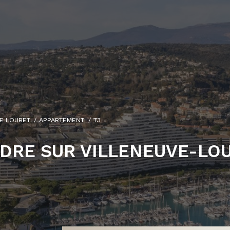
E LOUBET
APPARTEMENT
T3
DRE SUR VILLENEUVE-LO