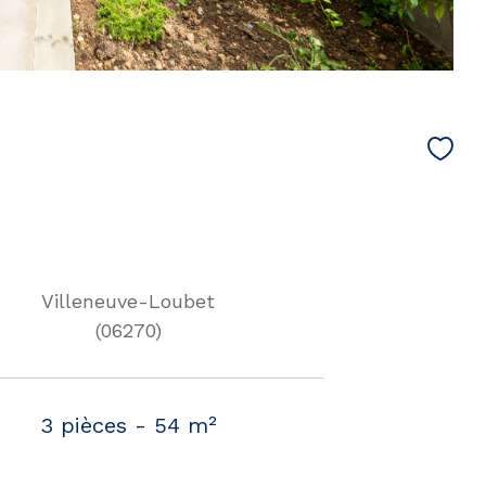
Villeneuve-Loubet
(06270)
3 pièces - 54 m²