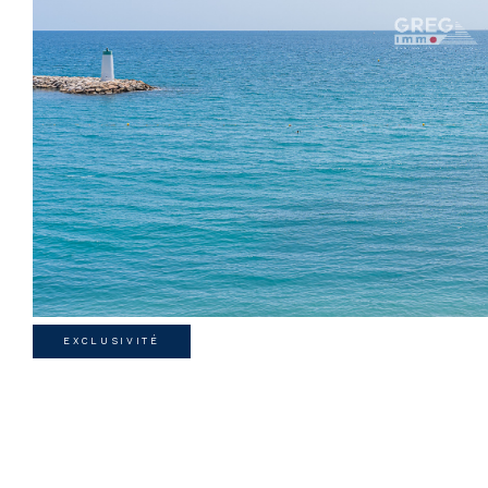
EXCLUSIVITÉ