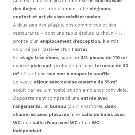
Au cœur du prestigieux complexe de
Marina Baie
des Anges
, cet appartement allie
élégance,
confort et art de vivre méditerranéen
.
À deux pas des plages, des commerces et des
restaurants – dont une table étoilée Michelin – il
profite d’un
emplacement d’exception
, bientôt
valorisé par l’arrivée d'un l’
hôtel
En
étage très élevé
, superbe
3/4 pièces de 110 m²
exposé
plein sud
, prolongé par une
terrasse de 33
m²
offrant une
vue mer à couper le souffle
.
Le vaste
séjour avec cuisine ouverte de 55 m²
séduit par sa luminosité et son ambiance conviviale.
L’appartement comprend une
entrée avec
rangements
, un
bureau
(ou 3ᵉ chambre),
deux
chambres avec placards
, une
salle de bains avec
WC
, une
salle d’eau avec WC
et un
WC
indépendant
.