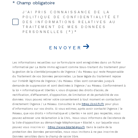
* Champ obligatoire
J'AI PRIS CONNAISSANCE DE LA
POLITIQUE DE CONFIDENTIALITÉ ET
DES INFORMATIONS RELATIVES AU
TRAITEMENT DE MES DONNÉES
PERSONNELLES (*)*
ENVOYER
Les informations recueillies sur ce formulaire sont enregistrées dans un fichier
informatisé par La Boite Immo agissant comme Sous-traitant du traitement pour
la gestion de la clientèle/prospects de l'Agence / du Réseau qui reste Responsable
du Traitement de vos Données personnelles. La base légale du traitement repose
sur l'intérêt légitime de l'Agence / du Réseau. Elles sont conservées jusqu'à
demande de suppression et sont destinées à l'Agence / au Réseau. Conformément à
la loi « informatique et libertés », vous disposez des droits d’accès, de
rectification, d’effacement, d’opposition, de limitation et de portabilité de vos
données. Vous pouvez retirer votre consentement à tout moment en contactant
directement l’Agence / Le Réseau. Consultez le site
https://cnil.fr/fr
pour plus
d’informations sur vos droits. Si vous estimez, après avoir contacté l'Agence / le
Réseau, que vos droits « Informatique et Libertés » ne sont pas respectés, vous
pouvez adresser une réclamation à la CNIL. Nous vous informons de l’existence de
la liste d'opposition au démarchage téléphonique « Bloctel », sur laquelle vous
pouvez vous inscrire ici :
https://www.bloctel.gouv.fr
. Dans le cadre de la
protection des Données personnelles, nous vous invitons à ne pas inscrire de
Données sensibles dans le champ de saisie libre.