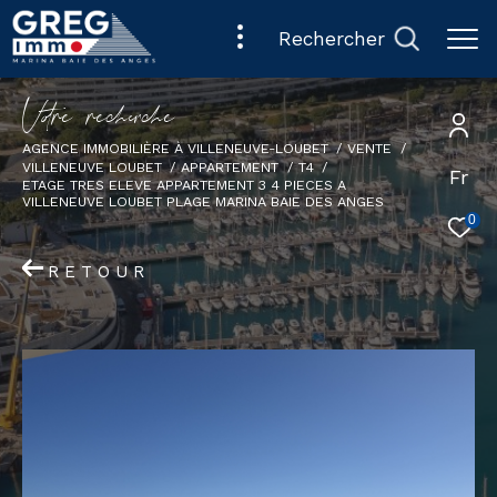
rechercher
V
o
r
e
r
e
c
e
c
e
AGENCE IMMOBILIÈRE À VILLENEUVE-LOUBET
VENTE
VILLENEUVE LOUBET
APPARTEMENT
T4
Fr
ETAGE TRES ELEVE APPARTEMENT 3 4 PIECES A
VILLENEUVE LOUBET PLAGE MARINA BAIE DES ANGES
0
RETOUR