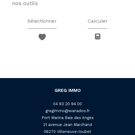
nos outils
Sélectionner
Calculer
GREG IMMO
04 93 20 94 00
gregimmo@wanadoo.fr
Port Marina Baie des Anges
31 avenue Jean Marchand
06270
villeneuve-loubet