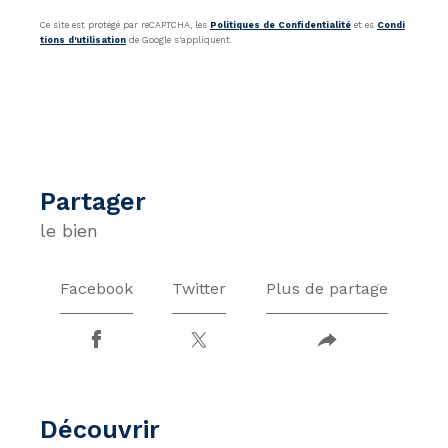
Ce site est protégé par reCAPTCHA, les
Politiques de Confidentialité
et es
Condi
tions d'utilisation
de Google s'appliquent.
partager
le bien
Facebook
Twitter
Plus de partage
découvrir