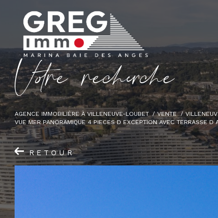
V
o
r
e
r
e
c
e
c
e
AGENCE IMMOBILIÈRE À VILLENEUVE-LOUBET
VENTE
VILLENEUV
VUE MER PANORAMIQUE 4 PIECES D EXCEPTION AVEC TERRASSE D A
RETOUR