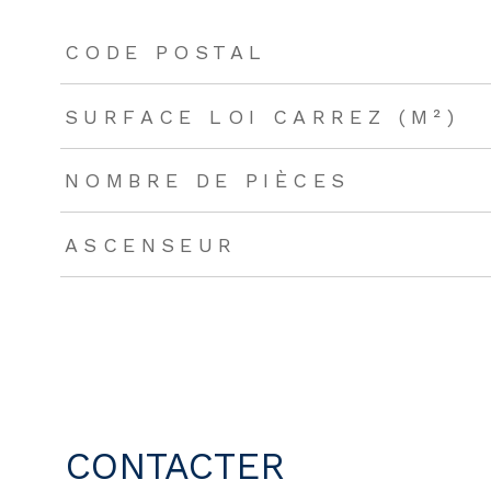
TRAD_ZEPHYR_Caracteristique
TRAD_ZEPHYR_Valeu
CODE POSTAL
SURFACE LOI CARREZ (M²)
NOMBRE DE PIÈCES
ASCENSEUR
CONTACTER