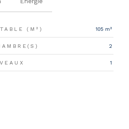
n
Energie
TABLE (M²)
105 m²
HAMBRE(S)
2
IVEAUX
1