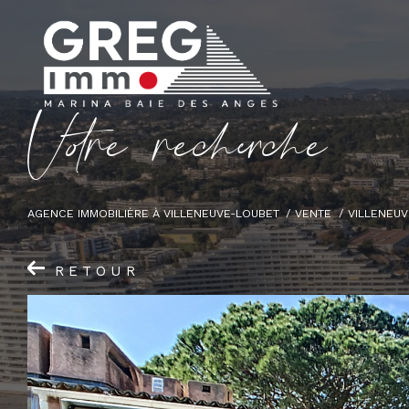
V
o
r
e
r
e
c
e
c
e
AGENCE IMMOBILIÈRE À VILLENEUVE-LOUBET
VENTE
VILLENEUV
RETOUR