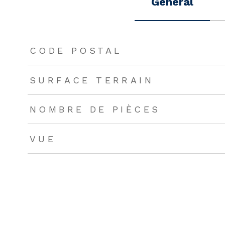
Général
TRAD_ZEPHYR_Caracteristique
TRAD_ZEPHYR_Valeu
CODE POSTAL
SURFACE TERRAIN
NOMBRE DE PIÈCES
VUE