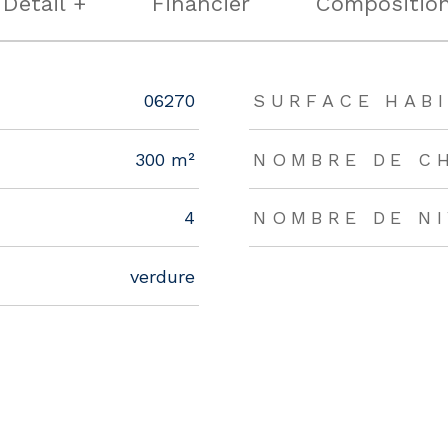
Détail +
Financier
Compositio
rs
06270
SURFACE HABI
300 m²
NOMBRE DE C
4
NOMBRE DE N
verdure