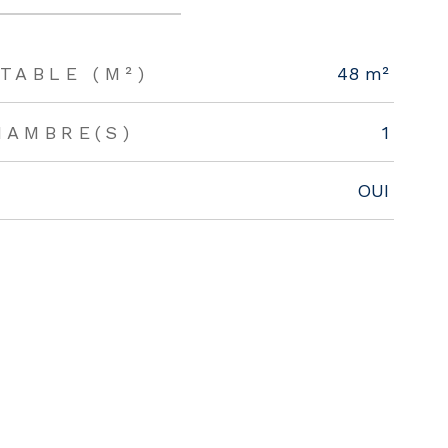
TABLE (M²)
48 m²
HAMBRE(S)
1
OUI