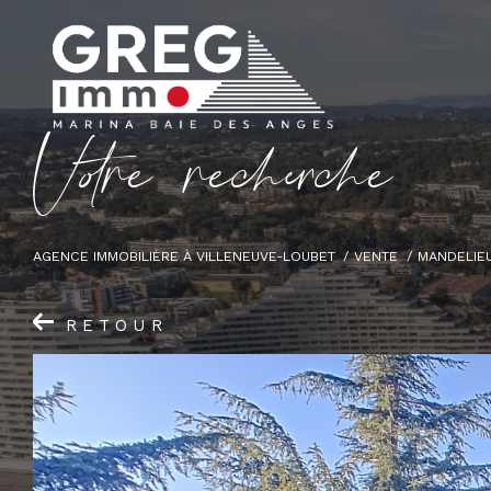
V
o
r
e
r
e
c
e
c
e
AGENCE IMMOBILIÈRE À VILLENEUVE-LOUBET
VENTE
MANDELIE
RETOUR