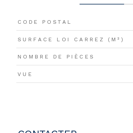
TRAD_ZEPHYR_Caracteristique
TRAD_ZEPHYR_Valeu
CODE POSTAL
SURFACE LOI CARREZ (M²)
NOMBRE DE PIÈCES
VUE