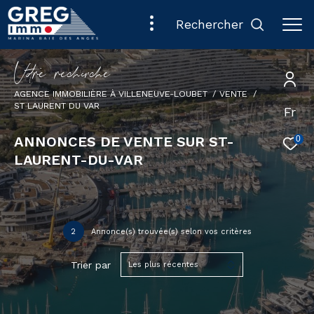
rechercher
V
o
r
e
r
e
c
e
c
e
AGENCE IMMOBILIÈRE À VILLENEUVE-LOUBET
VENTE
ST LAURENT DU VAR
Fr
ANNONCES DE VENTE SUR ST-
0
LAURENT-DU-VAR
2
Annonce(s) trouvée(s) selon vos critères
Trier par
Les plus récentes