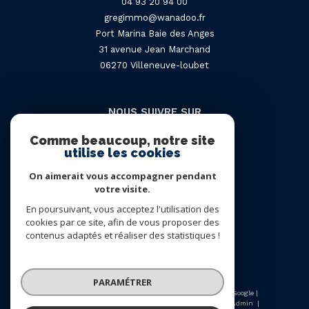
04 93 20 94 00
gregimmo@wanadoo.fr
Port Marina Baie des Anges
31 avenue Jean Marchand
06270
villeneuve-loubet
NOUS SUIVRE SUR
Comme beaucoup, notre site
utilise les cookies
On aimerait vous accompagner pendant
votre visite.
En poursuivant, vous acceptez l'utilisation des
Adhérents
cookies par ce site, afin de vous proposer des
contenus adaptés et réaliser des statistiques !
PARAMÉTRER
© 2026 | Tous droits réservés | Traduction powered by Google |
Nos honoraires
Plan du site
Mentions légales
Admin