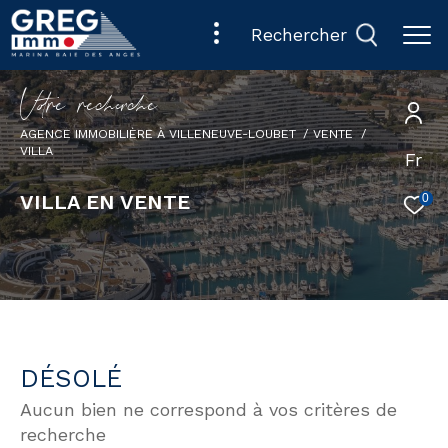
rechercher
V
o
r
e
r
e
c
e
c
e
AGENCE IMMOBILIÈRE À VILLENEUVE-LOUBET
VENTE
VILLA
Fr
VILLA EN VENTE
0
DÉSOLÉ
Aucun bien ne correspond à vos critères de
recherche