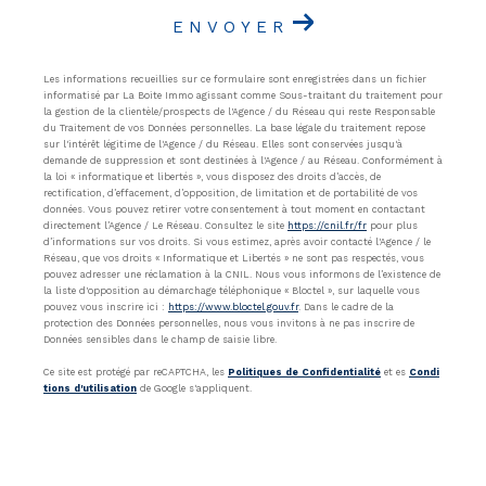
ENVOYER
Les informations recueillies sur ce formulaire sont enregistrées dans un fichier
informatisé par La Boite Immo agissant comme Sous-traitant du traitement pour
la gestion de la clientèle/prospects de l'Agence / du Réseau qui reste Responsable
du Traitement de vos Données personnelles. La base légale du traitement repose
sur l'intérêt légitime de l'Agence / du Réseau. Elles sont conservées jusqu'à
demande de suppression et sont destinées à l'Agence / au Réseau. Conformément à
la loi « informatique et libertés », vous disposez des droits d’accès, de
rectification, d’effacement, d’opposition, de limitation et de portabilité de vos
données. Vous pouvez retirer votre consentement à tout moment en contactant
directement l’Agence / Le Réseau. Consultez le site
https://cnil.fr/fr
pour plus
d’informations sur vos droits. Si vous estimez, après avoir contacté l'Agence / le
Réseau, que vos droits « Informatique et Libertés » ne sont pas respectés, vous
pouvez adresser une réclamation à la CNIL. Nous vous informons de l’existence de
la liste d'opposition au démarchage téléphonique « Bloctel », sur laquelle vous
pouvez vous inscrire ici :
https://www.bloctel.gouv.fr
. Dans le cadre de la
protection des Données personnelles, nous vous invitons à ne pas inscrire de
Données sensibles dans le champ de saisie libre.
Ce site est protégé par reCAPTCHA, les
Politiques de Confidentialité
et es
Condi
tions d'utilisation
de Google s'appliquent.