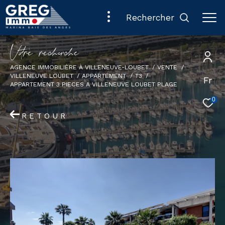
rechercher
V
o
r
e
r
e
c
e
c
e
AGENCE IMMOBILIÈRE À VILLENEUVE-LOUBET
VENTE
VILLENEUVE LOUBET
APPARTEMENT
T3
Fr
APPARTEMENT 3 PIECES A VILLENEUVE LOUBET PLAGE
0
RETOUR