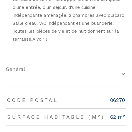
d'une entrée, d'un séjour, d'une cuisine
indépendante aménagée, 2 chambres avec placard,
Salle d'eau, WC indépendant et une buanderie.
Toutes les pièces de vie et de nuit donnent sur la
terrasse.A voir !
général
TRAD_ZEPHYR_Caracteristique
TRAD_ZEPHYR_Valeurs
CODE POSTAL
06270
SURFACE HABITABLE (M²)
62 m²