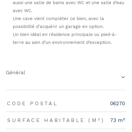
aussi une salle de bains avec WC et une salle d’eau
avec WC.
Une cave vient compléter ce bien, avec la
possibilité d’acquérir un garage en option.
Un bien idéal en résidence principale ou pied-à-
terre au sein d’un environnement d’exception.
général
TRAD_ZEPHYR_Caracteristique
TRAD_ZEPHYR_Valeurs
CODE POSTAL
06270
SURFACE HABITABLE (M²)
73 m²