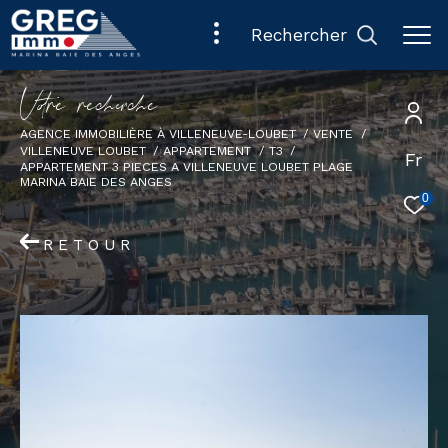
rechercher
V
o
r
e
r
e
c
e
c
e
AGENCE IMMOBILIÈRE À VILLENEUVE-LOUBET
VENTE
VILLENEUVE LOUBET
APPARTEMENT
T3
Fr
APPARTEMENT 3 PIECES A VILLENEUVE LOUBET PLAGE
MARINA BAIE DES ANGES
0
RETOUR