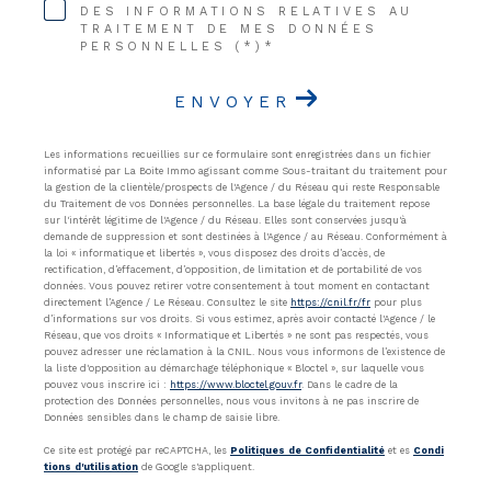
DES INFORMATIONS RELATIVES AU
TRAITEMENT DE MES DONNÉES
PERSONNELLES (*)*
ENVOYER
Les informations recueillies sur ce formulaire sont enregistrées dans un fichier
informatisé par La Boite Immo agissant comme Sous-traitant du traitement pour
la gestion de la clientèle/prospects de l'Agence / du Réseau qui reste Responsable
du Traitement de vos Données personnelles. La base légale du traitement repose
sur l'intérêt légitime de l'Agence / du Réseau. Elles sont conservées jusqu'à
demande de suppression et sont destinées à l'Agence / au Réseau. Conformément à
la loi « informatique et libertés », vous disposez des droits d’accès, de
rectification, d’effacement, d’opposition, de limitation et de portabilité de vos
données. Vous pouvez retirer votre consentement à tout moment en contactant
directement l’Agence / Le Réseau. Consultez le site
https://cnil.fr/fr
pour plus
d’informations sur vos droits. Si vous estimez, après avoir contacté l'Agence / le
Réseau, que vos droits « Informatique et Libertés » ne sont pas respectés, vous
pouvez adresser une réclamation à la CNIL. Nous vous informons de l’existence de
la liste d'opposition au démarchage téléphonique « Bloctel », sur laquelle vous
pouvez vous inscrire ici :
https://www.bloctel.gouv.fr
. Dans le cadre de la
protection des Données personnelles, nous vous invitons à ne pas inscrire de
Données sensibles dans le champ de saisie libre.
Ce site est protégé par reCAPTCHA, les
Politiques de Confidentialité
et es
Condi
tions d'utilisation
de Google s'appliquent.