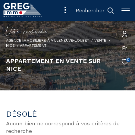
rechercher
V
o
r
e
r
e
c
e
c
e
AGENCE IMMOBILIÈRE À VILLENEUVE-LOUBET
VENTE
NICE
APPARTEMENT
Fr
APPARTEMENT EN VENTE SUR
0
NICE
DÉSOLÉ
Aucun bien ne correspond à vos critères de
recherche